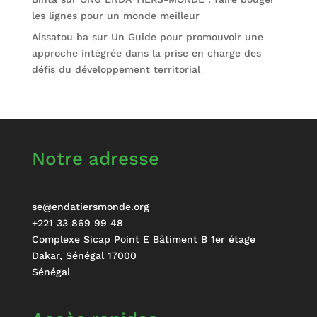
les lignes pour un monde meilleur
Aissatou ba
sur
Un Guide pour promouvoir une
approche intégrée dans la prise en charge des
défis du développement territorial
Notre adresse
se@endatiersmonde.org
+221 33 869 99 48
Complexe Sicap Point E Bâtiment B 1er étage
Dakar
,
Sénégal
17000
Sénégal