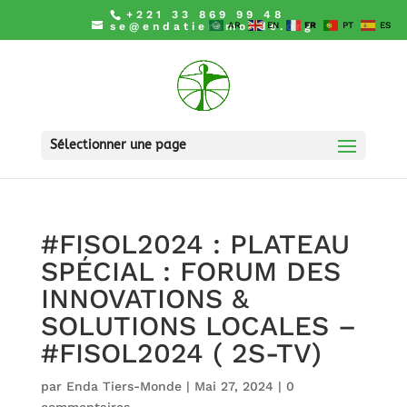
+221 33 869 99 48
se@endatiersmonde.org
AR
EN
FR
PT
ES
Sélectionner une page
#FISOL2024 : PLATEAU
SPÉCIAL : FORUM DES
INNOVATIONS &
SOLUTIONS LOCALES –
#FISOL2024 ( 2S-TV)
par
Enda Tiers-Monde
|
Mai 27, 2024
|
0