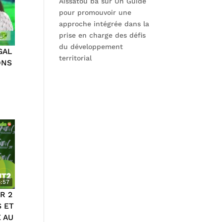
Aissatou ba
sur
Un Guide
pour promouvoir une
approche intégrée dans la
prise en charge des défis
du développement
GAL
territorial
ONS
:57
R 2
 ET
 AU