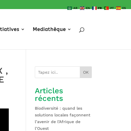
AR
EN
FR
PT
ES
itiatives
Mediathèque
 ,
OK
E
Articles
récents
Biodiversité : quand les
solutions locales façonnent
l’avenir de l’Afrique de
l’Ouest