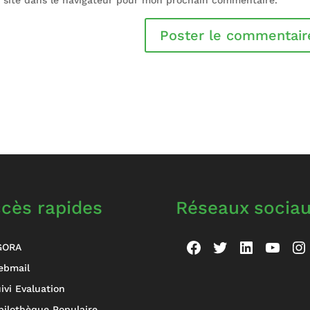
cès rapides
Réseaux socia
Facebook
Twitter
LinkedIn
YouT
In
GORA
ebmail
ivi Evaluation
bilothèque Populaire