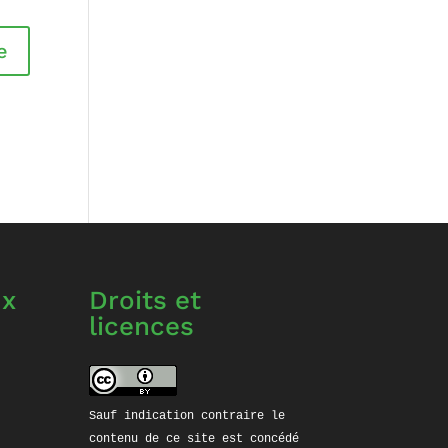
ux
Droits et
licences
ube
stagram
Sauf indication contraire le 
contenu de ce site est concédé 