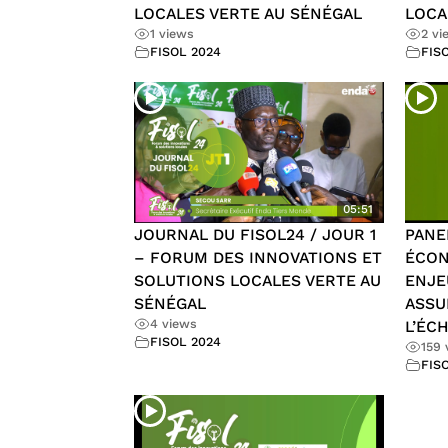
LOCALES VERTE AU SÉNÉGAL
LOCA
1 views
2 vi
FISOL 2024
FIS
05:51
JOURNAL DU FISOL24 / JOUR 1
PANE
– FORUM DES INNOVATIONS ET
ÉCON
SOLUTIONS LOCALES VERTE AU
ENJE
SÉNÉGAL
ASSU
4 views
L’ÉC
FISOL 2024
159 
FIS