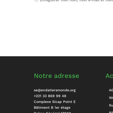
Notre adresse
Ac
se@endatiersmonde.org
A
+221 33 869 99 48
W
Complexe Sicap Point E
Su
Bâtiment B 1er étage
Bi