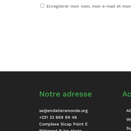
Enregistrer mon nom, mon e-mail et mon
Notre adresse
Ac
se@endatiersmonde.org
A
+221 33 869 99 48
W
Complexe Sicap Point E
Su
Bâtiment B 1er étage