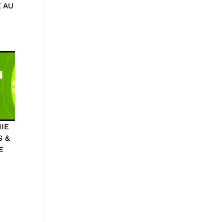
 AU
IE
S &
E