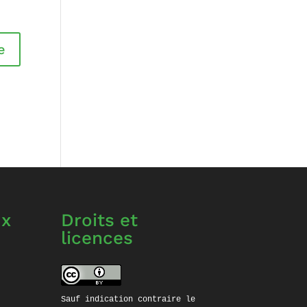
ux
Droits et
licences
ube
stagram
Sauf indication contraire le 