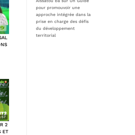
Aissatou ba
sur
Un Guide
pour promouvoir une
approche intégrée dans la
prise en charge des défis
du développement
territorial
GAL
ONS
:57
R 2
 ET