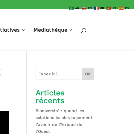
AR
EN
FR
PT
ES
itiatives
Mediathèque
E
OK
Articles
récents
Biodiversité : quand les
solutions locales façonnent
l’avenir de l’Afrique de
l’Ouest