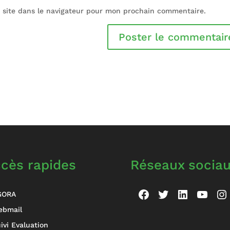
 site dans le navigateur pour mon prochain commentaire.
cès rapides
Réseaux socia
Facebook
Twitter
LinkedIn
YouT
In
GORA
ebmail
ivi Evaluation