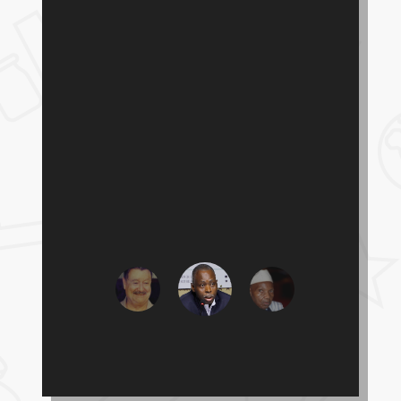
il faut ausi
transformer un
système et les
modes de
production.
Moussa Mbaye
Ancien
Secrétaire
Exécutif,
Enda Tiers-Monde