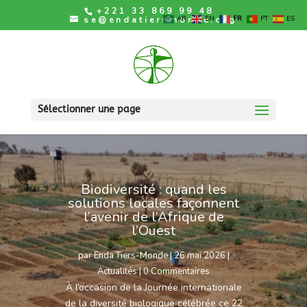
+221 33 869 99 48
AR
EN
FR
PT
ES
se@endatiersmonde.org
Sélectionner une page
Biodiversité : quand les
solutions locales façonnent
l’avenir de l’Afrique de
l’Ouest
par
Enda Tiers-Monde
|
26 mai 2026
|
Actualités
| 0 Commentaires
À l’occasion de la Journée internationale
de la diversité biologique célébrée ce 22