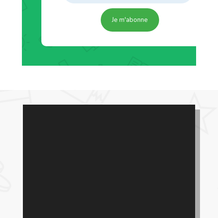
Je m'abonne
Pour lutter
contre la
pauvreté il ne
s’agit pas
seulement de
faire des
perfusions aux
communautés,