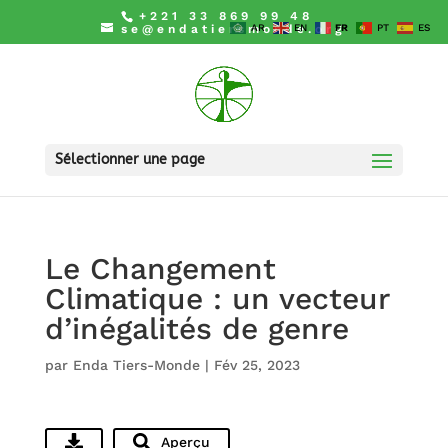
+221 33 869 99 48
se@endatiersmonde.org
AR
EN
FR
PT
ES
Sélectionner une page
Le Changement
Climatique : un vecteur
d’inégalités de genre
par
Enda Tiers-Monde
|
Fév 25, 2023
Aperçu