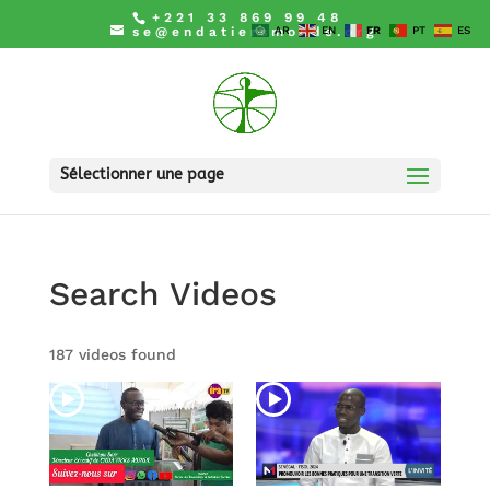
+221 33 869 99 48
se@endatiersmonde.org
AR
EN
FR
PT
ES
Sélectionner une page
Search Videos
187 videos found