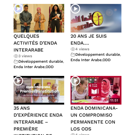
QUELQUES
20 ANS JE SUIS
ACTIVITÉS D’ENDA
ENDA….
4 views
INTERARABE
Développement durable
,
3 views
Enda Inter Arabe
,
ODD
Développement durable
,
Enda Inter Arabe
,
ODD
11:51
35 ANS
ENDA DOMINICANA-
D’EXPÉRIENCE ENDA
UN COMPROMISO
INTERARABE –
PERMANENTE CON
PREMIÈRE
LOS ODS
4 views