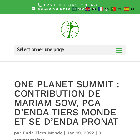
+221 33 869 99 48
se@endatiersmonde.org
AR
EN
FR
PT
ES
Sélectionner une page
ONE PLANET SUMMIT :
CONTRIBUTION DE
MARIAM SOW, PCA
D’ENDA TIERS MONDE
ET SE D’ENDA PRONAT
par
Enda Tiers-Monde
|
Jan 19, 2022
|
0