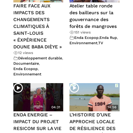
FAIRE FACE AUX
Atelier table ronde
IMPACTS DES
des bailleurs sur la
CHANGEMENTS
gouvernance des
CLIMATIQUES À
forêts de mangroves
151 views
SAINT-LOUIS
Enda Ecopop
,
Enda Rup
,
« ÉXPÉRIENCE
Environnement
,
TV
DOUNE BABA DIÈYE »
12 views
Développement durable
,
Documentaire
,
Enda Ecopop
,
Environnement
04:31
14:56
ENDA ENERGIE –
L’HISTOIRE D’UNE
IMPACT DU PROJET
APPROCHE LOCALE
RESICOM SUR LA VIE
DE RÉSILIENCE DES