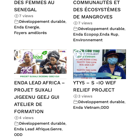
DES FEMMES AU
COMMUNAUTÉS ET
SENEGAL
DES ÉCOSYSTÈMES
7 views
DE MANGROVES
Développement durable
,
7 views
Enda Energie
,
Développement durable
,
Foyers améliorés
Enda Ecopop
,
Enda Rup
,
Environnement
ENDA LEAD AFRICA –
YTY5 – S -IO WEF
PROJET SUXALI
RELIEF PROJECT
3 views
JIGEENU GEEJ GUI
Développement durable
,
ATELIER DE
Enda Vietnam
,
ODD
FORMATION
4 views
Développement durable
,
Enda Lead Afrique
,
Genre
,
ODD