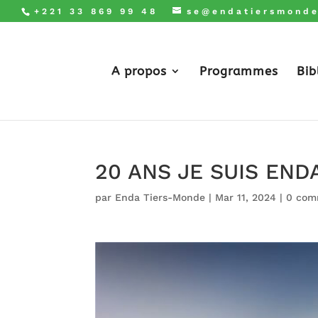
+221 33 869 99 48
se@endatiersmonde
A propos
Programmes
Bib
20 ANS JE SUIS END
par
Enda Tiers-Monde
|
Mar 11, 2024
|
0 com