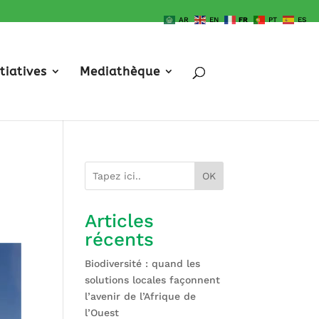
AR
EN
FR
PT
ES
itiatives
Mediathèque
OK
Articles
récents
Biodiversité : quand les
solutions locales façonnent
l’avenir de l’Afrique de
l’Ouest