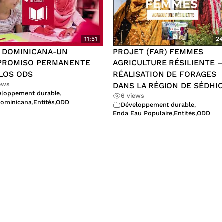
11:51
24
 DOMINICANA-UN
PROJET (FAR) FEMMES
PROMISO PERMANENTE
AGRICULTURE RÉSILIENTE 
LOS ODS
RÉALISATION DE FORAGES
iews
DANS LA RÉGION DE SÉDHI
eloppement durable
,
6 views
Dominicana
,
Entités
,
ODD
Développement durable
,
Enda Eau Populaire
,
Entités
,
ODD