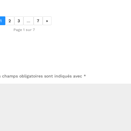
1
2
3
…
7
»
Page 1 sur 7
s champs obligatoires sont indiqués avec
*