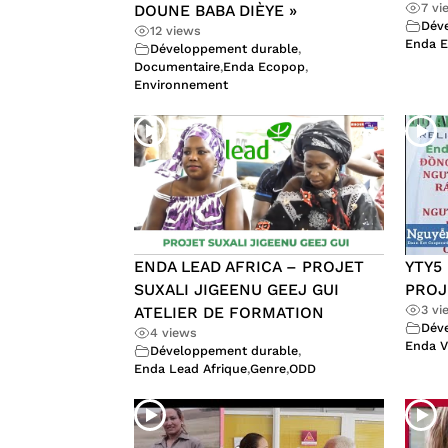
7 vi
DOUNE BABA DIÈYE »
Dév
12 views
Enda E
Développement durable
,
Documentaire
,
Enda Ecopop
,
Environnement
ENDA LEAD AFRICA – PROJET
YTY5
SUXALI JIGEENU GEEJ GUI
PROJ
3 vi
ATELIER DE FORMATION
Dév
4 views
Enda V
Développement durable
,
Enda Lead Afrique
,
Genre
,
ODD