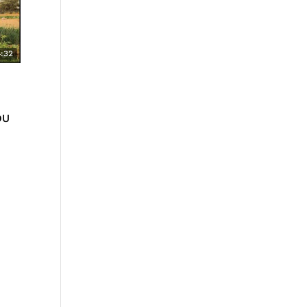
:32
–
OU