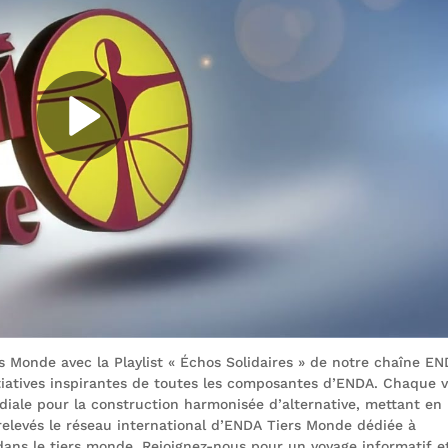
s Monde avec la Playlist « Échos Solidaires » de notre chaîne E
initiatives inspirantes de toutes les composantes d’ENDA. Chaque 
ndiale pour la construction harmonisée d’alternative, mettant en
is relevés le réseau international d’ENDA Tiers Monde dédiée à
 dans le tiers monde. Rejoignez-nous pour un voyage informatif e