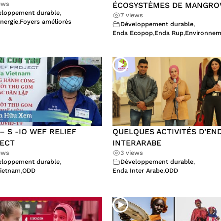
ews
ÉCOSYSTÈMES DE MANGRO
eloppement durable
,
7 views
nergie
,
Foyers améliorés
Développement durable
,
Enda Ecopop
,
Enda Rup
,
Environnem
 – S -IO WEF RELIEF
QUELQUES ACTIVITÉS D’EN
ECT
INTERARABE
ews
3 views
eloppement durable
,
Développement durable
,
ietnam
,
ODD
Enda Inter Arabe
,
ODD