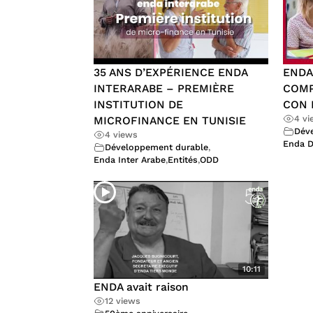
35 ANS D’EXPÉRIENCE ENDA
ENDA
INTERARABE – PREMIÈRE
COM
INSTITUTION DE
CON 
4 v
MICROFINANCE EN TUNISIE
Dév
4 views
Enda 
Développement durable
,
Enda Inter Arabe
,
Entités
,
ODD
10:11
ENDA avait raison
12 views