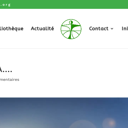
.org
liothèque
Actualité
Contact
In
A….
mentaires