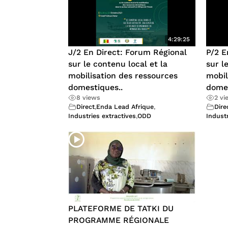
4:29:25
J/2 En Direct: Forum Régional
P/2 E
sur le contenu local et la
sur l
mobilisation des ressources
mobil
domestiques..
domes
8 views
2 vi
Direct
,
Enda Lead Afrique
,
Dire
Industries extractives
,
ODD
Industr
PLATEFORME DE TATKI DU
PROGRAMME RÉGIONALE