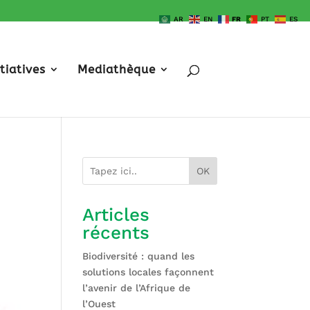
AR
EN
FR
PT
ES
itiatives
Mediathèque
OK
Articles
récents
Biodiversité : quand les
solutions locales façonnent
l’avenir de l’Afrique de
l’Ouest