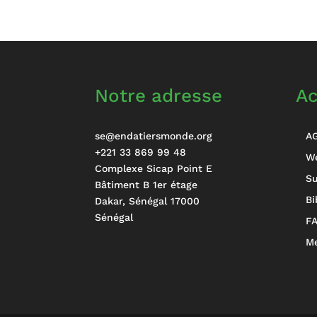
Notre adresse
Ac
se@endatiersmonde.org
A
+221 33 869 99 48
W
Complexe Sicap Point E
Su
Bâtiment B 1er étage
Bi
Dakar
,
Sénégal
17000
Sénégal
F
Me