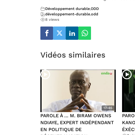
Développement durable
,
ODD
développement-durable
,
odd
8 views
Vidéos similaires
17:45
PAROLE À … M. BIRAM OWENS
PARO
NDIAYE, EXPERT INDÉPENDANT
KANO
EN POLITIQUE DE
ÉXÉC