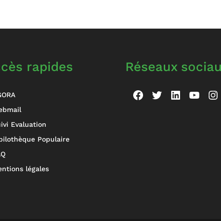
cès rapides
Réseaux socia
Facebook
Twitter
LinkedIn
YouT
In
GORA
ebmail
ivi Evaluation
bilothèque Populaire
AQ
ntions légales