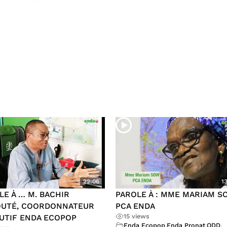
22:06
1
LE À … M. BACHIR
PAROLE À : MME MARIAM S
UTÉ, COORDONNATEUR
PCA ENDA
15 views
UTIF ENDA ECOPOP
Enda Ecopop
,
Enda Pronat
,
ODD
,