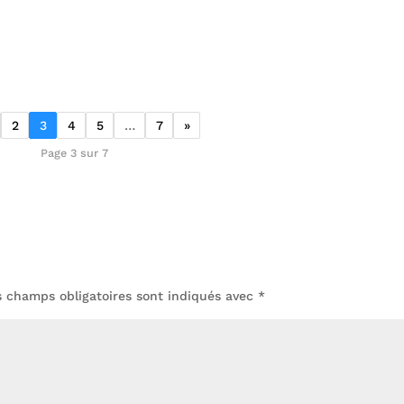
2
3
4
5
…
7
»
Page 3 sur 7
s champs obligatoires sont indiqués avec
*