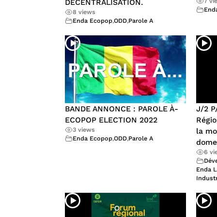
7 vi
DÉCENTRALISATION.
End
8 views
Enda Ecopop
,
ODD
,
Parole A
BANDE ANNONCE : PAROLE À-
J/2 P
ECOPOP ELECTION 2022
Régio
3 views
la mo
Enda Ecopop
,
ODD
,
Parole A
dome
6 v
Dév
Enda L
Industr