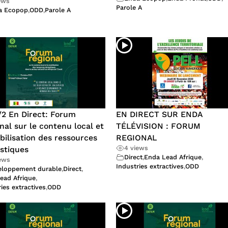
ews
Parole A
a Ecopop
,
ODD
,
Parole A
/2 En Direct: Forum
EN DIRECT SUR ENDA
nal sur le contenu local et
TÉLÉVISION : FORUM
bilisation des ressources
REGIONAL
4 views
stiques
Direct
,
Enda Lead Afrique
,
iews
Industries extractives
,
ODD
eloppement durable
,
Direct
,
ead Afrique
,
ies extractives
,
ODD