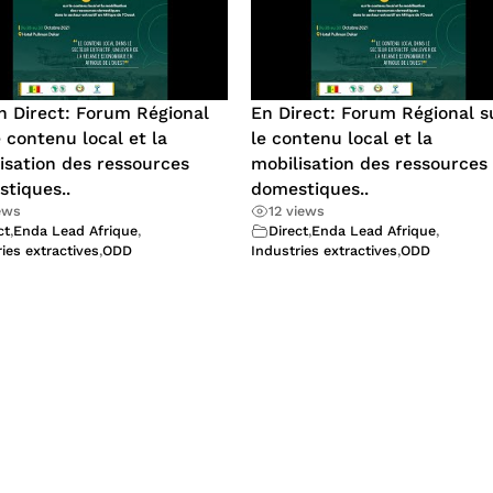
n Direct: Forum Régional
En Direct: Forum Régional s
e contenu local et la
le contenu local et la
isation des ressources
mobilisation des ressources
tiques..
domestiques..
ews
12 views
ct
,
Enda Lead Afrique
,
Direct
,
Enda Lead Afrique
,
ies extractives
,
ODD
Industries extractives
,
ODD