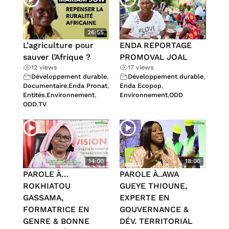
26:55
L’agriculture pour
ENDA REPORTAGE
sauver l’Afrique ?
PROMOVAL JOAL
12 views
17 views
Développement durable
,
Développement durable
,
Documentaire
,
Enda Pronat
,
Enda Ecopop
,
Entités
,
Environnement
,
Environnement
,
ODD
ODD
,
TV
14:00
18:00
PAROLE À…
PAROLE À..AWA
ROKHIATOU
GUEYE THIOUNE,
GASSAMA,
EXPERTE EN
FORMATRICE EN
GOUVERNANCE &
GENRE & BONNE
DÉV. TERRITORIAL