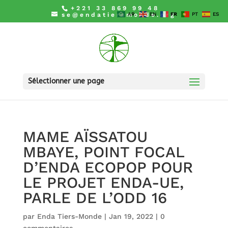
+221 33 869 99 48
se@endatiersmonde.org
AR
EN
FR
PT
ES
Sélectionner une page
MAME AÏSSATOU
MBAYE, POINT FOCAL
D’ENDA ECOPOP POUR
LE PROJET ENDA-UE,
PARLE DE L’ODD 16
par
Enda Tiers-Monde
|
Jan 19, 2022
|
0