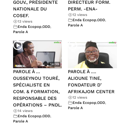
GOUV., PRÉSIDENTE
DIRECTEUR FORM.
NATIONALE DU
PERM. -ENA-
12 views
COSEF.
Enda Ecopop
,
ODD
,
13 views
Parole A
Enda Ecopop
,
ODD
,
Parole A
14:39
PAROLE À …
PAROLE À ….
OUSSEYNOU TOURÉ,
ALIOUNE TINE,
SPÉCIALISTE EN
FONDATEUR D’
COM. & FORMATION,
AFRIKAJOM CENTER
12 views
RESPONSABLE DES
Enda Ecopop
,
ODD
,
OPÉRATIONS – PNDL.
Parole A
14 views
Enda Ecopop
,
ODD
,
Parole A