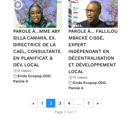
15:47
PAROLE À…MME ABY
PAROLE À… FALLILOU
SILLA CAMARA, EX.
MBACKÉ CISSÉ,
DIRECTRICE DE LA
EXPERT
CAEL, CONSULTANTE
INDÉPENDANT EN
EN PLANIFICAT. &
DÉCENTRALISATION
DÉV. LOCAL
ET DÉVELOPPEMENT
5 views
LOCAL
Enda Ecopop
,
ODD
,
11 views
Parole A
Enda Ecopop
,
ODD
,
Parole A
«
1
2
3
4
…
7
»
Page 2 sur 7