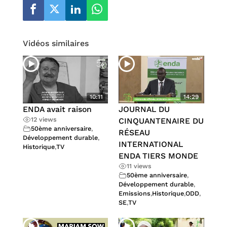
Vidéos similaires
10:11
14:29
ENDA avait raison
JOURNAL DU
12 views
CINQUANTENAIRE DU
50ème anniversaire
,
RÉSEAU
Développement durable
,
INTERNATIONAL
Historique
,
TV
ENDA TIERS MONDE
11 views
50ème anniversaire
,
Développement durable
,
Emissions
,
Historique
,
ODD
,
SE
,
TV