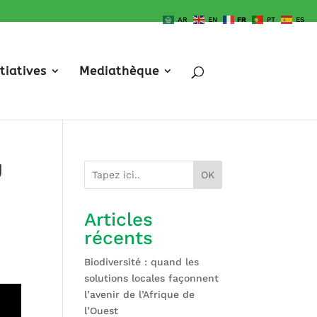
AR
EN
FR
PT
ES
itiatives
Mediathèque
U
OK
Articles
récents
Biodiversité : quand les
solutions locales façonnent
l’avenir de l’Afrique de
l’Ouest