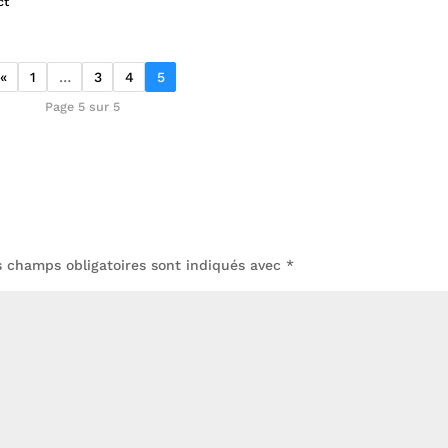
ct
«
1
…
3
4
5
Page 5 sur 5
s champs obligatoires sont indiqués avec
*