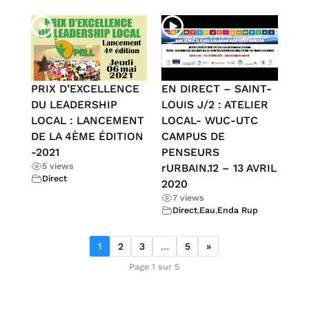
PRIX D’EXCELLENCE
EN DIRECT – SAINT-
DU LEADERSHIP
LOUIS J/2 : ATELIER
LOCAL : LANCEMENT
LOCAL- WUC-UTC
DE LA 4ÈME ÉDITION
CAMPUS DE
-2021
PENSEURS
5 views
rURBAIN.12 – 13 AVRIL
Direct
2020
7 views
Direct
,
Eau
,
Enda Rup
1
2
3
…
5
»
Page 1 sur 5