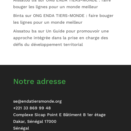
Aissatou ba
sur
ONG ENDA TIERS-MONDE : faire
bouger les lignes pour un monde meilleur
Binta
sur
ONG ENDA TIERS-MONDE : faire bouger
les lignes pour un monde meilleur
Aissatou ba
sur
Un Guide pour promouvoir une
approche intégrée dans la prise en charge des
défis du développement territorial
Notre adresse
se@endatiersmonde.org
+221 33 869 99 48
Complexe Sicap Point E Bâtiment B 1er étage
Dakar
,
Sénégal
17000
Sénégal