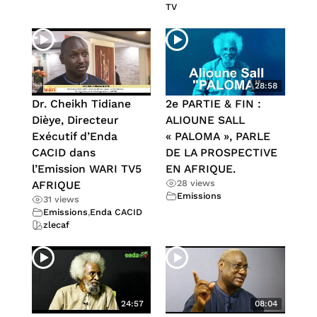
TV
28:58
Dr. Cheikh Tidiane
2e PARTIE & FIN :
Dièye, Directeur
ALIOUNE SALL
Exécutif d’Enda
« PALOMA », PARLE
CACID dans
DE LA PROSPECTIVE
l’Emission WARI TV5
EN AFRIQUE.
28 views
AFRIQUE
Emissions
31 views
Emissions
,
Enda CACID
zlecaf
24:57
08:04