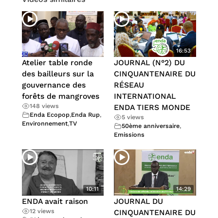
16:53
Atelier table ronde
JOURNAL (N°2) DU
des bailleurs sur la
CINQUANTENAIRE DU
gouvernance des
RÉSEAU
forêts de mangroves
INTERNATIONAL
148 views
ENDA TIERS MONDE
Enda Ecopop
,
Enda Rup
,
5 views
Environnement
,
TV
50ème anniversaire
,
Emissions
10:11
14:29
ENDA avait raison
JOURNAL DU
12 views
CINQUANTENAIRE DU