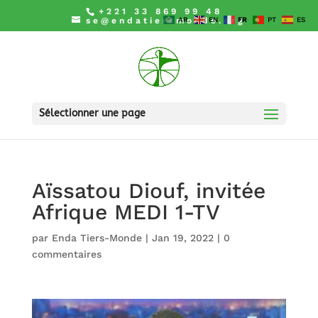
+221 33 869 99 48
se@endatiersmonde.org
AR
EN
FR
PT
ES
Sélectionner une page
Aïssatou Diouf, invitée
Afrique MEDI 1-TV
par
Enda Tiers-Monde
|
Jan 19, 2022
|
0
commentaires