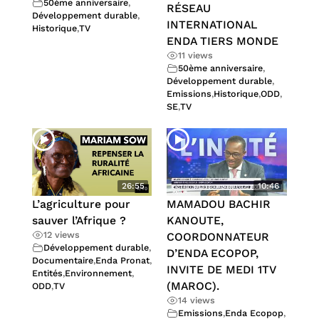
50ème anniversaire
,
RÉSEAU
Développement durable
,
INTERNATIONAL
Historique
,
TV
ENDA TIERS MONDE
11 views
50ème anniversaire
,
Développement durable
,
Emissions
,
Historique
,
ODD
,
SE
,
TV
26:55
10:46
L’agriculture pour
MAMADOU BACHIR
sauver l’Afrique ?
KANOUTE,
12 views
COORDONNATEUR
Développement durable
,
D’ENDA ECOPOP,
Documentaire
,
Enda Pronat
,
INVITE DE MEDI 1TV
Entités
,
Environnement
,
(MAROC).
ODD
,
TV
14 views
Emissions
,
Enda Ecopop
,