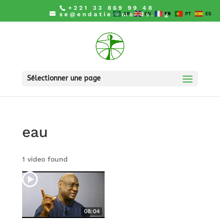
+221 33 869 99 48
se@endatiersmonde.org
AR
EN
FR
PT
ES
Sélectionner une page
eau
1 video found
08:04