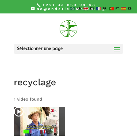
+221 33 869 99 48
se@endatiersmonde.org
AR
EN
FR
PT
ES
Sélectionner une page
recyclage
1 video found