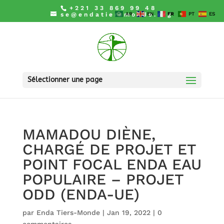
+221 33 869 99 48
se@endatiersmonde.org
AR
EN
FR
PT
ES
Sélectionner une page
MAMADOU DIÈNE,
CHARGÉ DE PROJET ET
POINT FOCAL ENDA EAU
POPULAIRE – PROJET
ODD (ENDA-UE)
par
Enda Tiers-Monde
|
Jan 19, 2022
|
0