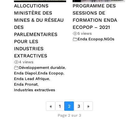
ALLOCUTIONS
PROGRAMME DES
MINISTÈRE DES
SESSIONS DE
MINES & DU RÉSEAU
FORMATION ENDA
DES
ECOPOP – 2021
5 views
PARLEMENTAIRES
Enda Ecopop
,
NGOs
POUR LES
INDUSTRIES
EXTRACTIVES
4 views
Développement durable
,
Enda Diapol
,
Enda Ecopop
,
Enda Lead Afrique
,
Enda Pronat
,
Industries extractives
«
1
2
3
»
Page 2 sur 3