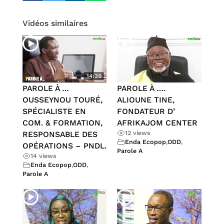
Vidéos similaires
14:39
PAROLE À …
PAROLE À ….
OUSSEYNOU TOURÉ,
ALIOUNE TINE,
SPÉCIALISTE EN
FONDATEUR D’
COM. & FORMATION,
AFRIKAJOM CENTER
12 views
RESPONSABLE DES
Enda Ecopop
,
ODD
,
OPÉRATIONS – PNDL.
Parole A
14 views
Enda Ecopop
,
ODD
,
Parole A