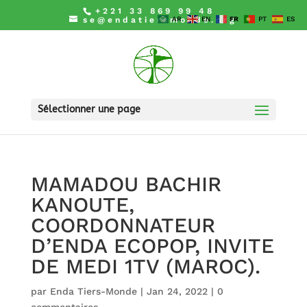
+221 33 869 99 48
se@endatiersmonde.org
AR
EN
FR
PT
ES
Sélectionner une page
MAMADOU BACHIR
KANOUTE,
COORDONNATEUR
D’ENDA ECOPOP, INVITE
DE MEDI 1TV (MAROC).
par
Enda Tiers-Monde
|
Jan 24, 2022
|
0