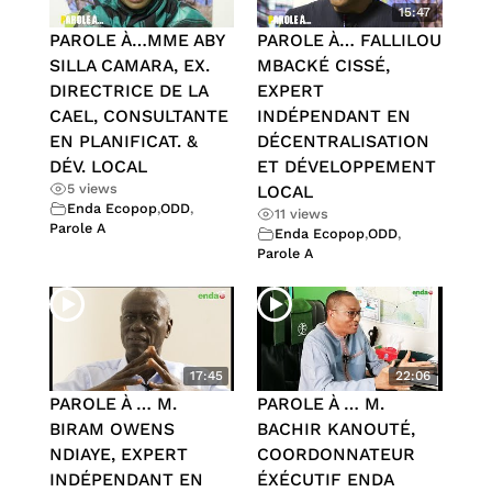
15:47
PAROLE À…MME ABY
PAROLE À… FALLILOU
SILLA CAMARA, EX.
MBACKÉ CISSÉ,
DIRECTRICE DE LA
EXPERT
CAEL, CONSULTANTE
INDÉPENDANT EN
EN PLANIFICAT. &
DÉCENTRALISATION
DÉV. LOCAL
ET DÉVELOPPEMENT
5 views
LOCAL
Enda Ecopop
,
ODD
,
11 views
Parole A
Enda Ecopop
,
ODD
,
Parole A
17:45
22:06
PAROLE À … M.
PAROLE À … M.
BIRAM OWENS
BACHIR KANOUTÉ,
NDIAYE, EXPERT
COORDONNATEUR
INDÉPENDANT EN
ÉXÉCUTIF ENDA