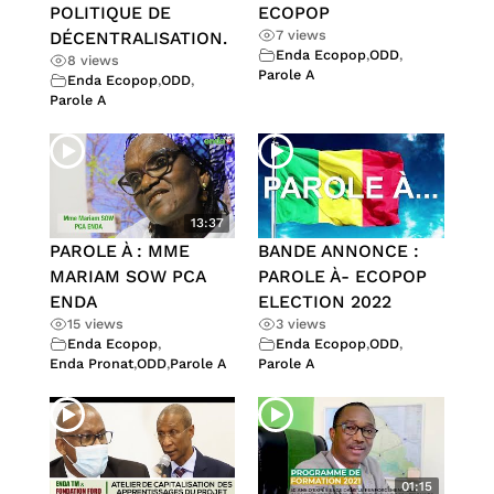
POLITIQUE DE
ECOPOP
7 views
DÉCENTRALISATION.
Enda Ecopop
,
ODD
,
8 views
Parole A
Enda Ecopop
,
ODD
,
Parole A
13:37
PAROLE À : MME
BANDE ANNONCE :
MARIAM SOW PCA
PAROLE À- ECOPOP
ENDA
ELECTION 2022
15 views
3 views
Enda Ecopop
,
Enda Ecopop
,
ODD
,
Enda Pronat
,
ODD
,
Parole A
Parole A
01:15