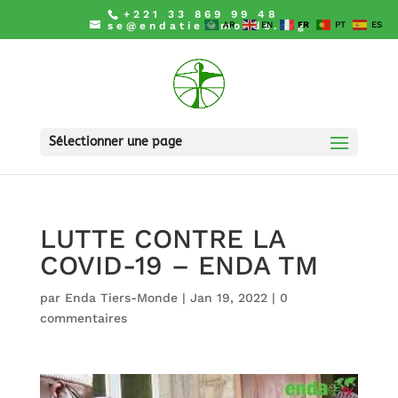
+221 33 869 99 48
se@endatiersmonde.org
AR
EN
FR
PT
ES
Sélectionner une page
LUTTE CONTRE LA
COVID-19 – ENDA TM
par
Enda Tiers-Monde
|
Jan 19, 2022
|
0
commentaires