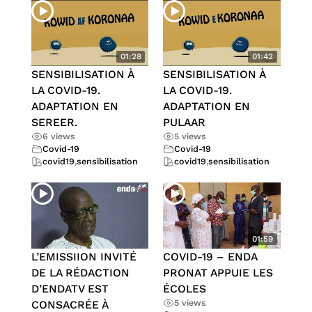
01:28
01:42
SENSIBILISATION À
SENSIBILISATION À
LA COVID-19.
LA COVID-19.
ADAPTATION EN
ADAPTATION EN
SEREER.
PULAAR
6 views
5 views
Covid-19
Covid-19
covid19
,
sensibilisation
covid19
,
sensibilisation
01:59
L’EMISSIION INVITÉ
COVID-19 – ENDA
DE LA RÉDACTION
PRONAT APPUIE LES
D’ENDATV EST
ÉCOLES
5 views
CONSACRÉE À