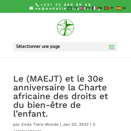
+221 33 869 99 48
se@endatiersmonde.org
AR
EN
FR
PT
ES
Sélectionner une page
Le (MAEJT) et le 30e
anniversaire la Charte
africaine des droits et
du bien-être de
l’enfant.
par
Enda Tiers-Monde
|
Jan 20, 2022
|
0