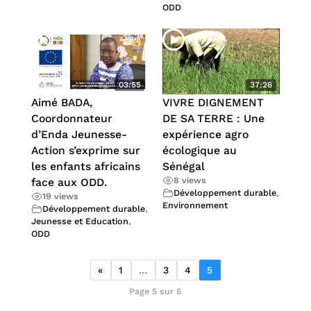
ODD
03:55
37:26
Aimé BADA,
VIVRE DIGNEMENT
Coordonnateur
DE SA TERRE : Une
d’Enda Jeunesse-
expérience agro
Action s’exprime sur
écologique au
les enfants africains
Sénégal
8 views
face aux ODD.
Développement durable
,
19 views
Environnement
Développement durable
,
Jeunesse et Education
,
ODD
«
1
…
3
4
5
Page 5 sur 5