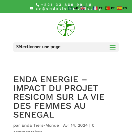
+221 33 869 99 48
se@endatiersmonde.org
AR
EN
FR
PT
ES
Sélectionner une page
ENDA ENERGIE –
IMPACT DU PROJET
RESICOM SUR LA VIE
DES FEMMES AU
SENEGAL
par
Enda Tiers-Monde
|
Avr 14, 2024
|
0