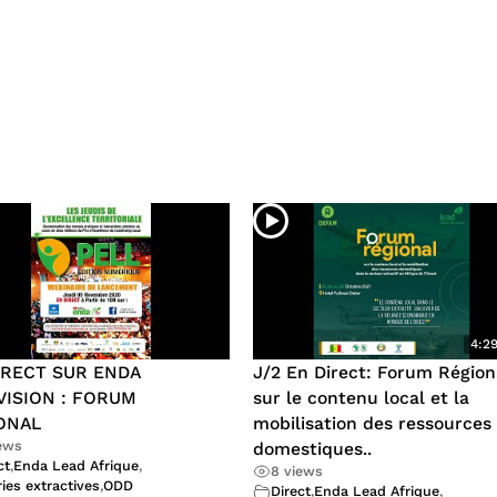
4:2
IRECT SUR ENDA
J/2 En Direct: Forum Région
VISION : FORUM
sur le contenu local et la
ONAL
mobilisation des ressources
iews
domestiques..
ct
,
Enda Lead Afrique
,
8 views
ies extractives
,
ODD
Direct
,
Enda Lead Afrique
,