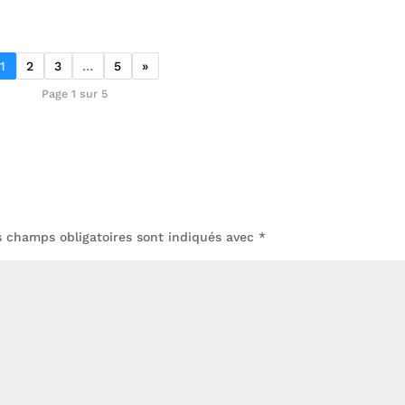
1
2
3
…
5
»
Page 1 sur 5
s champs obligatoires sont indiqués avec
*