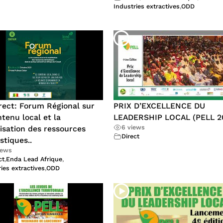
Industries extractives
,
ODD
rect: Forum Régional sur
PRIX D’EXCELLENCE DU
ntenu local et la
LEADERSHIP LOCAL (PELL 2
6 views
isation des ressources
Direct
tiques..
iews
ct
,
Enda Lead Afrique
,
ies extractives
,
ODD