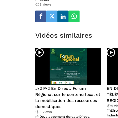
3 views
Vidéos similaires
J/2 P/2 En Direct: Forum
EN D
Régional sur le contenu local et
TÉLÉ
la mobilisation des ressources
REGI
4 v
domestiques
Dire
6 views
Industr
Développement durable
,
Direct
,