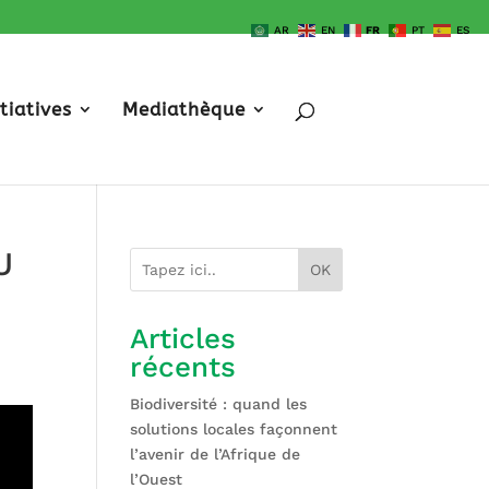
AR
EN
FR
PT
ES
itiatives
Mediathèque
U
OK
Articles
récents
Biodiversité : quand les
solutions locales façonnent
l’avenir de l’Afrique de
l’Ouest