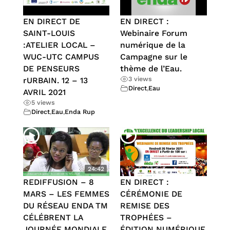
EN DIRECT DE
EN DIRECT :
SAINT-LOUIS
Webinaire Forum
:ATELIER LOCAL –
numérique de la
WUC-UTC CAMPUS
Campagne sur le
DE PENSEURS
thème de l’Eau.
3 views
rURBAIN. 12 – 13
Direct
,
Eau
AVRIL 2021
5 views
Direct
,
Eau
,
Enda Rup
24:42
REDIFFUSION – 8
EN DIRECT :
MARS – LES FEMMES
CÉRÉMONIE DE
DU RÉSEAU ENDA TM
REMISE DES
CÉLÉBRENT LA
TROPHÉES –
JOURNÉE MONDIALE
ÉDITION NUMÉRIQUE