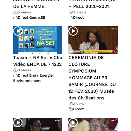
DE LA FEMME.
– PELL 2020-2021
5 views
3 views
Direct
,
Genre
,
SE
Direct
Teaser « NA Set » Clip
CEREMONIE DE
Vidéo ENDA UE 7 1222
CLÔTURE
3 views
SYMPOSIUM
Direct
,
Enda Energie
,
HOMMAGE AU PR
Environnement
SAMIR (JOURNEE DU
12 FEV. 2020) Musée
des Civilisations
3 views
Direct