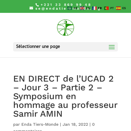
+221 33 869 99 48
se@endatiersmonde.org
AR
EN
FR
PT
ES
Sélectionner une page
EN DIRECT de l’UCAD 2
– Jour 3 – Partie 2 –
Symposium en
hommage au professeur
Samir AMIN
par
Enda Tiers-Monde
|
Jan 18, 2022
|
0