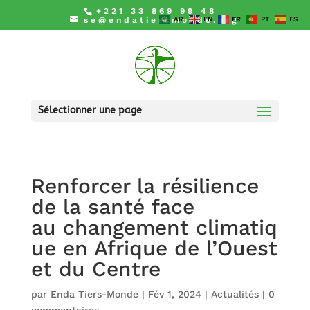
+221 33 869 99 48
se@endatiersmonde.org
AR
EN
FR
PT
ES
Sélectionner une page
Renforcer la résilience
de la santé face
au changement climatiq
ue en Afrique de l’Ouest
et du Centre
par
Enda Tiers-Monde
|
Fév 1, 2024
|
Actualités
|
0