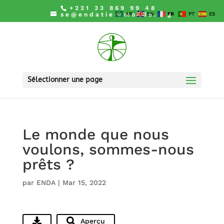
+221 33 869 99 48
se@endatiersmonde.org
AR
EN
FR
PT
ES
Sélectionner une page
Le monde que nous
voulons, sommes-nous
prêts ?
par
ENDA
|
Mar 15, 2022
Aperçu