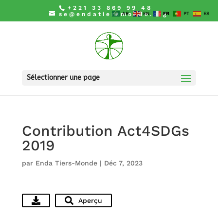
+221 33 869 99 48
se@endatiersmonde.org
AR
EN
FR
PT
ES
Sélectionner une page
Contribution Act4SDGs
2019
par
Enda Tiers-Monde
|
Déc 7, 2023
Aperçu