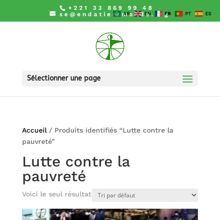
+221 33 869 99 48
se@endatiersmonde.org
AR
EN
FR
PT
ES
Sélectionner une page
Accueil
/ Produits identifiés “Lutte contre la
pauvreté”
Lutte contre la
pauvreté
Voici le seul résultat