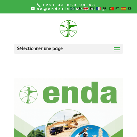
+221 33 869 99 48
se@endatiersmonde.org
AR
EN
FR
PT
ES
Sélectionner une page