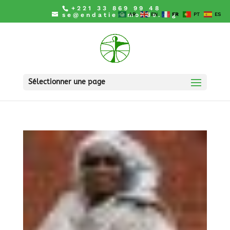
+221 33 869 99 48
se@endatiersmonde.org
AR
EN
FR
PT
ES
Sélectionner une page