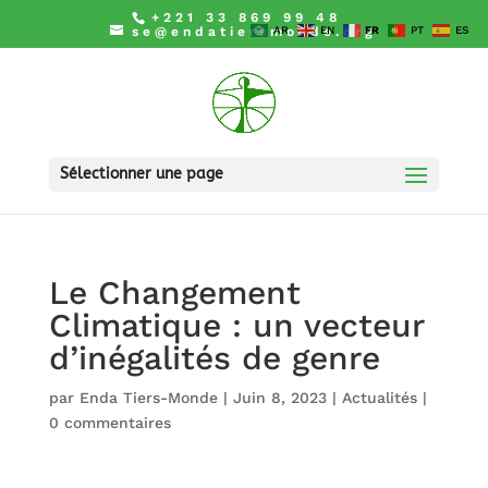
+221 33 869 99 48
se@endatiersmonde.org
AR
EN
FR
PT
ES
Sélectionner une page
Le Changement
Climatique : un vecteur
d’inégalités de genre
par
Enda Tiers-Monde
|
Juin 8, 2023
|
Actualités
|
0 commentaires