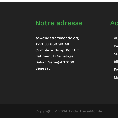
Notre adresse
Ac
se@endatiersmonde.org
A
+221 33 869 99 48
W
Complexe Sicap Point E
Su
Bâtiment B 1er étage
Bi
Dakar
,
Sénégal
17000
Sénégal
F
Me
Copyright © 2024 Enda Tiers-Monde