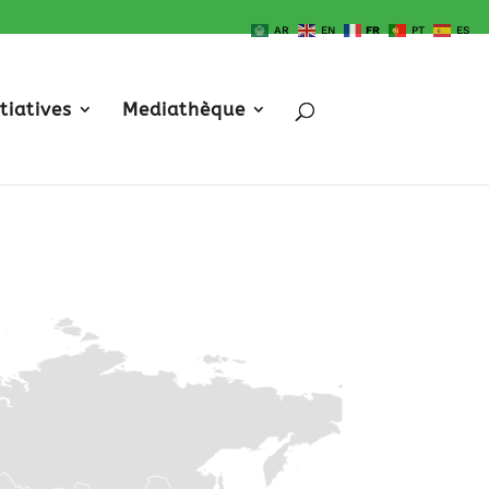
AR
EN
FR
PT
ES
itiatives
Mediathèque