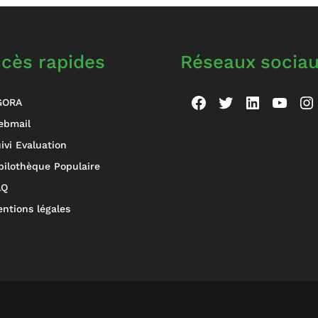
cès rapides
Réseaux socia
Facebook
Twitter
LinkedIn
YouT
In
GORA
ebmail
ivi Evaluation
bilothèque Populaire
AQ
ntions légales